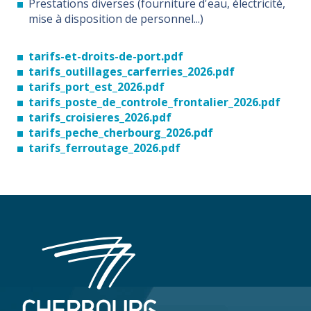
Prestations diverses (fourniture d'eau, électricité,
mise à disposition de personnel...)
tarifs-et-droits-de-port.pdf
tarifs_outillages_carferries_2026.pdf
tarifs_port_est_2026.pdf
tarifs_poste_de_controle_frontalier_2026.pdf
tarifs_croisieres_2026.pdf
tarifs_peche_cherbourg_2026.pdf
tarifs_ferroutage_2026.pdf