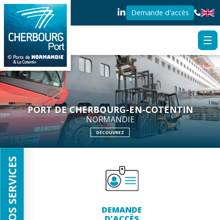
Demande d'accès
PORT DE CHERBOURG-EN-COTENTIN
NORMANDIE
DÉCOUVREZ
NOS SERVICES
EMANDE
SERVICE
'ACCÈS
AUX USAG